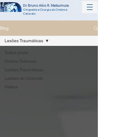
Dr. Bruno Akio R. Matsumura
Ortopedia e Cirurgia do Ombro e
Cotovelo
Blog
Lesões Traumáticas
Todos posts
Ombro Doloroso
Lesões Traumáticas
Lesões do Cotovelo
Vídeos