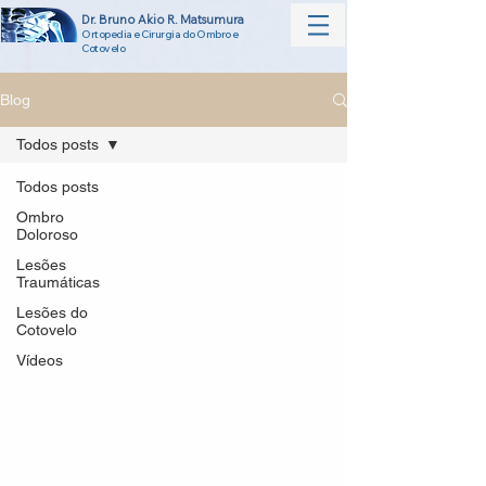
Dr. Bruno Akio R. Matsumura
Ortopedia e Cirurgia do Ombro e
Cotovelo
Blog
Todos posts
Todos posts
Ombro
Doloroso
Lesões
Traumáticas
Lesões do
Cotovelo
Vídeos